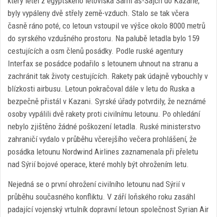
který letěl z egyptského letoviska Šarm aš-Šajch do Kazaně,
byly vypáleny dvě střely země-vzduch. Stalo se tak včera
časně ráno poté, co letoun vstoupil ve výšce okolo 8000 metrů
do syrského vzdušného prostoru. Na palubě letadla bylo 159
cestujících a osm členů posádky. Podle ruské agentury
Interfax se posádce podařilo s letounem uhnout na stranu a
zachránit tak životy cestujících. Rakety pak údajně vybouchly v
blízkosti airbusu. Letoun pokračoval dále v letu do Ruska a
bezpečně přistál v Kazani. Syrské úřady potvrdily, že neznámé
osoby vypálili dvě rakety proti civilnímu letounu. Po ohledání
nebylo zjištěno žádné poškození letadla. Ruské ministerstvo
zahraničí vydalo v průběhu včerejšího večera prohlášení, že
posádka letounu Nordwind Airlines zaznamenala při přeletu
nad Sýrií bojové operace, které mohly být ohrožením letu.
Nejedná se o první ohrožení civilního letounu nad Sýrií v
průběhu současného konfliktu. V září loňského roku zasáhl
padající vojenský vrtulník dopravní letoun společnost Syrian Air