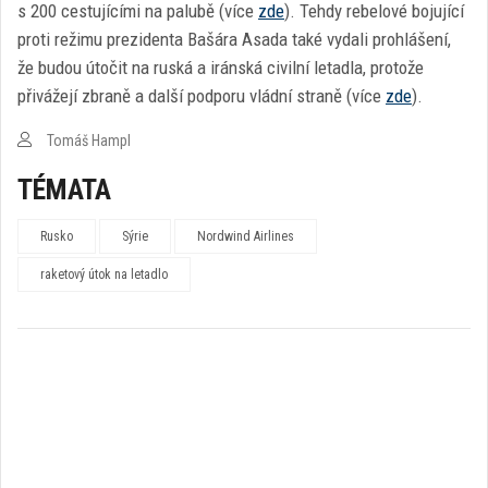
s 200 cestujícími na palubě (více
zde
). Tehdy rebelové bojující
proti režimu prezidenta Bašára Asada také vydali prohlášení,
že budou útočit na ruská a iránská civilní letadla, protože
přivážejí zbraně a další podporu vládní straně (více
zde
).
Tomáš Hampl
TÉMATA
Rusko
Sýrie
Nordwind Airlines
raketový útok na letadlo