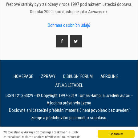
Webové stránky byly založeny v roce 1997 pod názvem Letecká doprava.
Od roku 2000 jsou dostupné jako Airways.cz.
Ochrana osobních údajů
HOMEPAGE
ZPRÁVY
DISKUSNÍ FORUM
AEROLINIE
ATLAS LETADEL
ISSN 1213-3329 - © Copyright 1997-2019 Tomáš Hampl a uvedení autoři -
Všechna práva vyhrazena
Doslovné ani částečné přebírání materiálů není povoleno bez uvedení
zdroje a předchozího písemného souhlasu.
E. in ART for african IVF clinics
Webové stránky Airways.cz používají k poskytování služeb,
Rozumím
personalizaci reklam a analýze návštěvnosti soubory cookie.