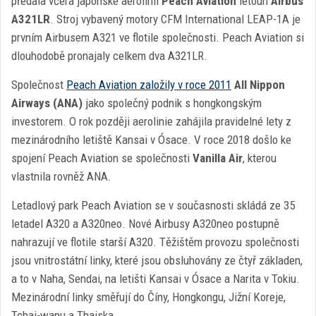
předala včera japonské aerolinii
Peach Aviation
letoun
Airbus
A321LR
. Stroj vybavený motory CFM International LEAP-1A je
prvním Airbusem A321 ve flotile společnosti. Peach Aviation si
dlouhodobě pronajaly celkem dva A321LR.
Společnost
Peach Aviation založily v roce 2011
All Nippon
Airways (ANA)
jako společný podnik s hongkongským
investorem. O rok později aerolinie zahájila pravidelné lety z
mezinárodního letiště Kansai v Ósace. V roce 2018 došlo ke
spojení Peach Aviation se společnosti
Vanilla Air
, kterou
vlastnila rovněž ANA.
Letadlový park Peach Aviation se v současnosti skládá ze 35
letadel A320 a A320neo. Nové Airbusy A320neo postupně
nahrazují ve flotile starší A320. Těžištěm provozu společnosti
jsou vnitrostátní linky, které jsou obsluhovány ze čtyř základen,
a to v Naha, Sendai, na letišti Kansai v Ósace a Narita v Tokiu.
Mezinárodní linky směřují do Číny, Hongkongu, Jižní Koreje,
Tchaj-wanu a Thajska.