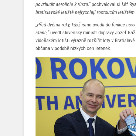
povzbudit aerolinie k růstu,“
pochvaloval si šéf Rya
bratislavské letiště nejrychleji rostoucím letištěm 
„Před dvěma roky, když jsme uvedli do funkce nový
stane,“
uvedl slovenský ministr dopravy Jozef Ráž
vídeňském letišti výrazně rozšířit lety v Bratislavě
občana v podobě nízkých cen letenek.