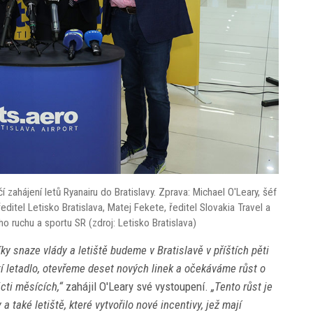
 zahájení letů Ryanairu do Bratislavy. Zprava: Michael O'Leary, šéf
editel Letisko Bratislava, Matej Fekete, ředitel Slovakia Travel a
ho ruchu a sportu SR (zdroj: Letisko Bratislava)
y snaze vlády a letiště budeme v Bratislavě v příštích pěti
etí letadlo, otevřeme deset nových linek a očekáváme růst o
ácti měsících,“
zahájil O'Leary své vystoupení.
„Tento růst je
a také letiště, které vytvořilo nové incentivy, jež mají