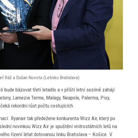
f Ráž a Dušan Novota (Letisko Bratislava)
 bude bázovat třetí letadlo a v příští letní sezóně zahájí
rcelony, Lamezia Terme, Malagy, Neapole, Palerma, Pisy,
 čeká rekordní růst počtu cestujících.
nací. Ryanair tak předežene konkurenta Wizz Air, který po
slední novinkou Wizz Air je spuštění vnitrostátních letů na
ého řízení létat dotovanou linku Bratislava – Košice. V