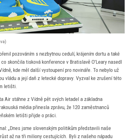
ava)
ořenil pozováním s nezbytnou cedulí, krájením dortu a také
é, co skončila tisková konference v Bratislavě O'Leary nasedl
dně, kde měl další vystoupení pro novináře. To nebylo už
u vládu a její daň z letecké dopravy. Vyzval ke zrušení této
 letišti.
ta Air stáhne z Vídně pět svých letadel a základna
n rakouská média přinesla zprávu, že 120 zaměstnanců
ňském letišti přijde o práci.
al: „Dnes jsme slovenským politikům představili naše
růst až na tři miliony cestujících. Byli z našeho nápadu