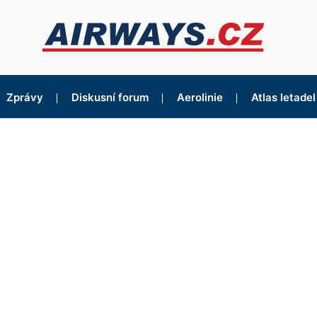
Zprávy
Diskusní forum
Aerolinie
Atlas letadel