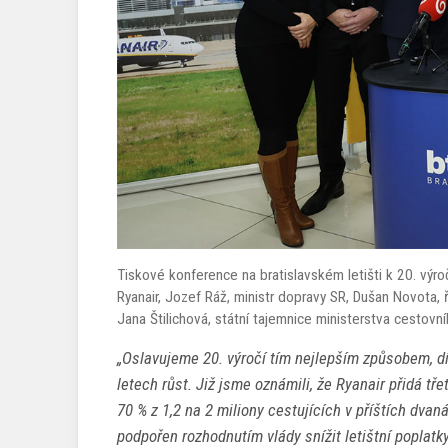
Tiskové konference na bratislavském letišti k 20. výročí
Ryanair, Jozef Ráž, ministr dopravy SR, Dušan Novota, ř
Jana Štilichová, státní tajemnice ministerstva cestovní
„Oslavujeme 20. výročí tím nejlepším způsobem, dík
letech růst. Již jsme oznámili, že Ryanair přidá tř
70 % z 1,2 na 2 miliony cestujících v příštích dvan
podpořen rozhodnutím vlády snížit letištní poplatky 