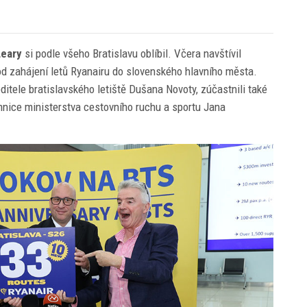
Leary
si podle všeho Bratislavu oblíbil. Včera navštívil
t od zahájení letů Ryanairu do slovenského hlavního města.
editele bratislavského letiště Dušana Novoty, zúčastnili také
mnice ministerstva cestovního ruchu a sportu Jana