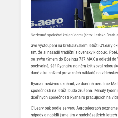
Nezbytné společné krájení dortu (foto: Letisko Bratisl
Své vystoupení na bratislavském letišti O'Leary ok
tím, že si nasadil tradiční slovenský klobouk. Pot
se svým týmem do Boeingu 737 MAX a odletěl do Ví
pochvalné, šéf Ryanairu na něm kritizoval rakousko
daně a ke snížení provozních nákladů na vídeňském
Ryanair nedávno oznámil, že dceřiná aerolinie Mal
společnosti na letišti bude zrušena. Minulý týde
dceřiných společností Ryanairu pracujících na víde
O'Leary pak podle serveru Aerotelegraph poznamen
nápady a nabídli jsme jim v nadcházejících letech 