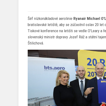
Šéf nízkonákladové aerolinie
Ryanair Michael O'
bratislavské letiště, aby se zúčastnil oslav 20 le
Tiskové konference na letišti se vedle O'Leary a ř
slovenský ministr dopravy Jozef Ráž a státní taje
Štilichová.