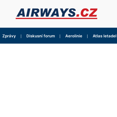
Zprávy
Diskusní forum
Aerolinie
Atlas letadel