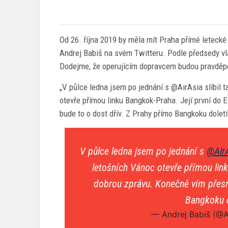
Od 26. října 2019 by měla mít Praha přímé letecké
Andrej Babiš na svém Twitteru. Podle předsedy vl
Dodejme, že operujícím dopravcem budou pravdě
„V půlce ledna jsem po jednání s @AirAsia slíbil 
otevře přímou linku Bangkok-Praha. Její první do
bude to o dost dřív. Z Prahy přímo Bangkoku doletí
V půlce ledna jsem po jednání s
@Air
letošních Vánoc otevře přímou lin
dobrou zprávu. Konečně vím přesn
Bangkoku d
— Andrej Babiš (@A