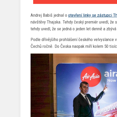
Andrej Babiš jednal o
otevření linky se zástupci T
návštěvy Thajska. Tehdy český premiér uvedl, že s
tehdy uvedl, že se jedná o jeden let denně a zbývá j
Podle dřívějšího prohlášení českého velvyslance v
Čechů ročně. Do Česka naopak míří kolem 50 tisíc