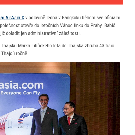
hai AirAsia X
v polovině ledna v Bangkoku během své oficiální
polečnost otevře do letošních Vánoc linku do Prahy. Babiš
iž doladit jen administrativní záležitosti.
 Thajsku Marka Libřického létá do Thajska zhruba 43 tisíc
 Thajců ročně.