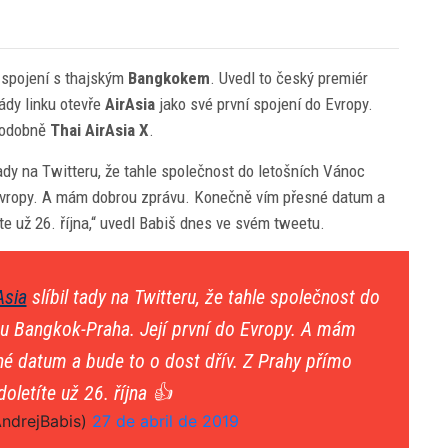
 spojení s thajským
Bangkokem
. Uvedl to český premiér
ády linku otevře
AirAsia
jako své první spojení do Evropy.
podobně
Thai AirAsia X
.
tady na Twitteru, že tahle společnost do letošních Vánoc
 Evropy. A mám dobrou zprávu. Konečně vím přesné datum a
te už 26. října,“ uvedl Babiš dnes ve svém tweetu.
Asia
slíbil tady na Twitteru, že tahle společnost do
ku Bangkok-Praha. Její první do Evropy. A mám
é datum a bude to o dost dřív. Z Prahy přímo
oletíte už 26. října 👍
ndrejBabis)
27 de abril de 2019