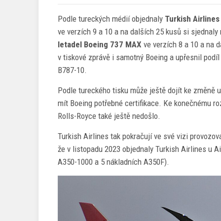
Podle tureckých médií objednaly
Turkish Airlines
ve verzích 9 a 10 a na dalších 25 kusů si sjedna
letadel Boeing 737 MAX
ve verzích 8 a 10 a na d
v tiskové zprávě i samotný Boeing a upřesnil podí
B787-10.
Podle tureckého tisku může ještě dojít ke změně u
mít Boeing potřebné certifikace. Ke konečnému r
Rolls-Royce také ještě nedošlo.
Turkish Airlines tak pokračují ve své vizi provozo
že v listopadu 2023 objednaly Turkish Airlines u 
A350-1000 a 5 nákladních A350F).