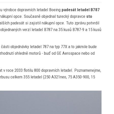
u výrobce dopravních letadel Boeing
padesát
letadel B787
ly nákupní opce. Současně objednal turecký dopravce
sto
alších padesát si zajistil nákupní opce. Tuto zprávu potvrdil
l objednaných verzí letadel B787 na 35 kusů B787-9 a 15 kusů
 části objednávky letadel 787 na typ 77X a to jakmile bude
ozhodnutí ohledně motorů - buď od GE Aerospace nebo od
vat v roce 2033 flotilu 800 dopravních letadel. Poznamenejme,
Airbusu celkem 355 letadel (250 A321neo, 75 A350-900, 15