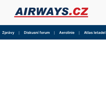
Zprávy
Diskusní forum
Aerolinie
Atlas letadel