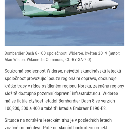
Bombardier Dash 8-100 společnosti Widerøe, květen 2019 (autor:
Alan Wilson, Wikimedia Commons, CC-BY-SA-2.0)
Soukromá společnost Widerøe, největší skandinávská letecká
společnost provozující pouze regionální dopravu, obsluhuje
krátké trasy v řídce osídleném regionu Norska, zejména regiony
složitě dostupné pozemní dopravní infrastrukturou. Widerøe
má ve flotile čtyřicet letadel Bombardier Dash 8 ve verzích
100,200, 300 a 400 a také tři letadla Embraer E190-E2.
Situace na norském leteckém trhu je v posledních letech
značně proměnlivá. Poté co skončil bankrotem projekt