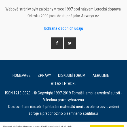
Webové stránky byly založeny v roce 1997 pod názvem Letecká doprava.
Od roku 2000 jsou dostupné jako Airways.cz.
Ochrana osobních údajů
HOMEPAGE
ZPRÁVY
DISKUSNÍ FORUM
AEROLINIE
ATLAS LETADEL
ISSN 1213-3329 - © Copyright 1997-2019 Tomáš Hampl a uvedení autoři -
Všechna práva vyhrazena
Doslovné ani částečné přebírání materiálů není povoleno bez uvedení
zdroje a předchozího písemného souhlasu.
Webové stránky Airways.cz používají k poskytování služeb,