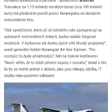
norského konkurenta a partnera - společnosti
Widerøe
.
Transakce za 1,13 miliardy norských korun (cca 100 miliónů
euro) má především posílit pozici Norwegianu na domácím
vnitrostátním trhu.
"
Obě společnosti, které již od loňského roku spolupracují na
vybraných vnitrostátních linkách, budou nadále fungovat
nezávisle. V budoucnu ale budou jejich sítě těsněji propojeny
",
uvedl generální ředitel Norwegian Air Geir Karlsen. "
Pro
cestující to bude atraktivnější
," řekl na tiskové konferenci.
"
Navíc věřím, že to může přinést úspory z rozsahu
," dodal s tím,
že by se mohlo jednat o oblasti, jako jsou nákupy, údržba, IT
služby nebo pozemní odbavení.