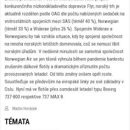
konkurenčního nízkonákladového dopravce Flyr, norský trh je
aktuálně rozdělen podle OAG dle počtu nabízených sedaček na
vnitrostátních spojeních mezi SAS (téměř 40 %), Norwegian
(téměř 33 %) a Widerøe (přes 26 %). Spojením Widerøe a
Norwegianu by tak vznikla situace, kdy by spojená společnost
na mnoha norských letištích dominovala, což se nemusí líbit
norským úřadům. V nedávné minulosti se samotná společnost
Norwegian Air se jen těsně vyhnula během pandemie bankrotu
zrušením dálkové flotily a dramatickým oříznutím počtu
provozovaných letadel. Od této změny ovšem opět roste.
Soustřeďuje se především na evropské linky ze své základny v
Oslu. Nyní má ve flotile přes osmdesát letadel typu Boeing
737-800 respektive 737 MAX 8.
Martin Horáček
TÉMATA