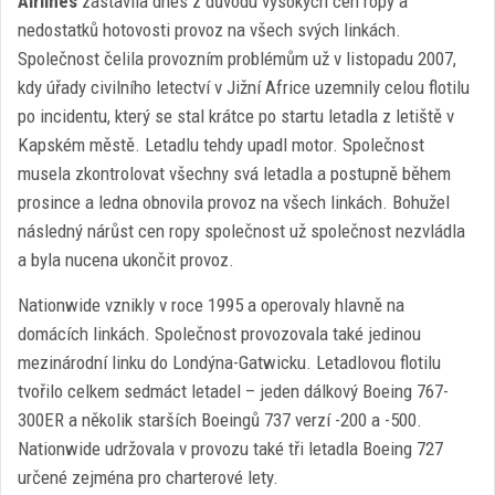
Airlines
zastavila dnes z důvodu vysokých cen ropy a
nedostatků hotovosti provoz na všech svých linkách.
Společnost čelila provozním problémům už v listopadu 2007,
kdy úřady civilního letectví v Jižní Africe uzemnily celou flotilu
po incidentu, který se stal krátce po startu letadla z letiště v
Kapském městě. Letadlu tehdy upadl motor. Společnost
musela zkontrolovat všechny svá letadla a postupně během
prosince a ledna obnovila provoz na všech linkách. Bohužel
následný nárůst cen ropy společnost už společnost nezvládla
a byla nucena ukončit provoz.
Nationwide vznikly v roce 1995 a operovaly hlavně na
domácích linkách. Společnost provozovala také jedinou
mezinárodní linku do Londýna-Gatwicku. Letadlovou flotilu
tvořilo celkem sedmáct letadel – jeden dálkový Boeing 767-
300ER a několik starších Boeingů 737 verzí -200 a -500.
Nationwide udržovala v provozu také tři letadla Boeing 727
určené zejména pro charterové lety.