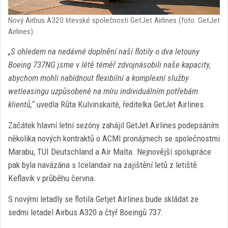
Nový Airbus A320 litevské společnosti GetJet Airlines (foto: GetJet
Airlines)
„S ohledem na nedávné doplnění naší flotily o dva letouny
Boeing 737NG jsme v létě téměř zdvojnásobili naše kapacity,
abychom mohli nabídnout flexibilní a komplexní služby
wetleasingu uzpůsobené na míru individuálním potřebám
klientů,“
uvedla Rūta Kulvinskaitė, ředitelka GetJet Airlines.
Začátek hlavní letní sezóny zahájil GetJet Airlines podepsáním
několika nových kontraktů o ACMI pronájmech se společnostmi
Marabu, TUI Deutschland a Air Malta. Nejnovější spolupráce
pak byla navázána s Icelandair na zajištění letů z letiště
Keflavik v průběhu června.
S novými letadly se flotila Getjet Airlines bude skládat ze
sedmi letadel Airbus A320 a čtyř Boeingů 737.