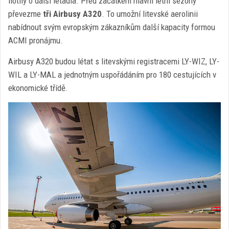
flotily o další letadla. Před začátkem hlavní letní sezóny
převezme
tři Airbusy A320
. To umožní litevské aerolinii
nabídnout svým evropským zákazníkům další kapacity formou
ACMI pronájmu.
Airbusy A320 budou létat s litevskými registracemi LY-WIZ, LY-
WIL a LY-MAL a jednotným uspořádáním pro 180 cestujících v
ekonomické třídě.