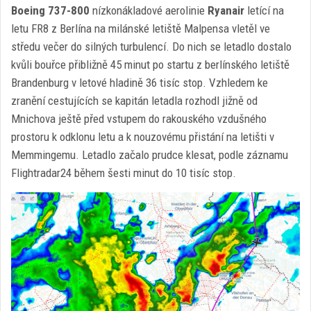
Boeing 737-800
nízkonákladové aerolinie
Ryanair
letící na
letu FR8 z Berlína na milánské letiště Malpensa vletěl ve
středu večer do silných turbulencí. Do nich se letadlo dostalo
kvůli bouřce přibližně 45 minut po startu z berlínského letiště
Brandenburg v letové hladině 36 tisíc stop. Vzhledem ke
zranění cestujících se kapitán letadla rozhodl jižně od
Mnichova ještě před vstupem do rakouského vzdušného
prostoru k odklonu letu a k nouzovému přistání na letišti v
Memmingemu. Letadlo začalo prudce klesat, podle záznamu
Flightradar24 během šesti minut do 10 tisíc stop.