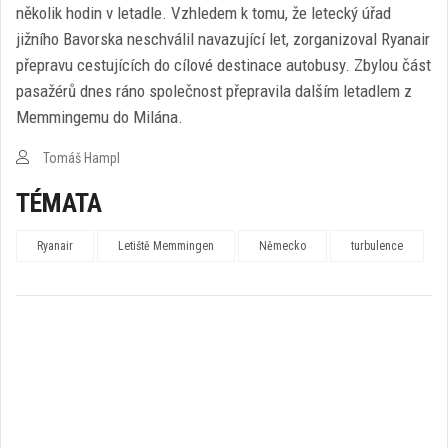
několik hodin v letadle. Vzhledem k tomu, že letecký úřad
jižního Bavorska neschválil navazující let, zorganizoval Ryanair
přepravu cestujících do cílové destinace autobusy. Zbylou část
pasažérů dnes ráno společnost přepravila dalším letadlem z
Memmingemu do Milána.
Tomáš Hampl
TÉMATA
Ryanair
Letiště Memmingen
Německo
turbulence