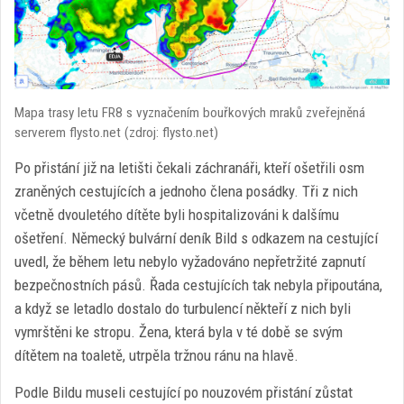
Mapa trasy letu FR8 s vyznačením bouřkových mraků zveřejněná
serverem flysto.net (zdroj: flysto.net)
Po přistání již na letišti čekali záchranáři, kteří ošetřili osm
zraněných cestujících a jednoho člena posádky. Tři z nich
včetně dvouletého dítěte byli hospitalizováni k dalšímu
ošetření. Německý bulvární deník Bild s odkazem na cestující
uvedl, že během letu nebylo vyžadováno nepřetržité zapnutí
bezpečnostních pásů. Řada cestujících tak nebyla připoutána,
a když se letadlo dostalo do turbulencí někteří z nich byli
vymrštěni ke stropu. Žena, která byla v té době se svým
dítětem na toaletě, utrpěla tržnou ránu na hlavě.
Podle Bildu museli cestující po nouzovém přistání zůstat