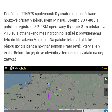
Dnešní let FR4978 společnosti
Ryanair
musel nečekaně
nouzově přistát v běloruském Minsku.
Boeing 737-800
s
polskou registrací SP-RSM operovaný
Ryanair Sun
odstartoval
v 10:10 z athénského mezinárodního letiště k pravidelnému
letu do litevského Vilniusu. Na palubě letadla byl také
běloruský disident a novinář Raman Pratasevič, který žije v
exilu. Bělorusko jej dříve obvinilo z terorismu a vydalo na něj
zatykač.