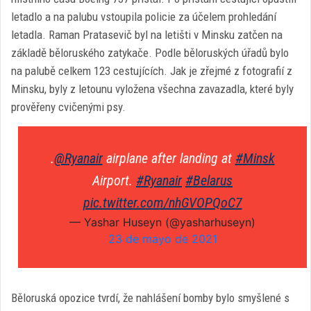
letadlo a na palubu vstoupila policie za účelem prohledání
letadla. Raman Pratasevič byl na letišti v Minsku zatčen na
základě běloruského zatykače. Podle běloruských úřadů bylo
na palubě celkem 123 cestujících. Jak je zřejmé z fotografií z
Minsku, byly z letounu vyložena všechna zavazadla, které byly
prověřeny cvičenými psy.
.
@Ryanair
airplane after landing at
#Minsk
Airport.
#Ryanair
#Belarus
pic.twitter.com/nhGVOPQoC7
— Yashar Huseyn (@yasharhuseyn)
23 de mayo de 2021
Běloruská opozice tvrdí, že nahlášení bomby bylo smyšlené s