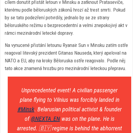
cílem donutit přistát letoun v Minsku a zatknout Prataseviče,
kterému podle běloruských zákonů hrozí až trest smrti. Pokud
by se tato podezření potvrdily, jednalo by se ze strany
běloruského režimu o bezprecedentní a velmi znepokojivý akt v
rámci mezinárodní letecké dopravy.
Na vynucené přistání letounu Ryanair Sun v Minsku zatím ostře
reagoval litevský prezident Gitanas Nauseda, který apeloval na
NATO a EU, aby na kroky Běloruska ostře reagovalo. Podle něj
tato akce znamená hrozbu pro mezinárodní leteckou přepravu.
Unprecedented event! A civilian passenger
plane flying to Vilnius was forcibly landed in
#Minsk
. Belarusian political activist & founder
of
@NEXTA_EN
was on the plane. He is
arrested. 🇧🇾 regime is behind the abhorrent