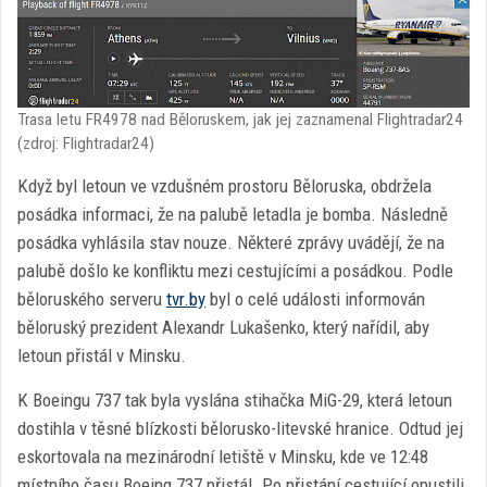
Trasa letu FR4978 nad Běloruskem, jak jej zaznamenal Flightradar24
(zdroj: Flightradar24)
Když byl letoun ve vzdušném prostoru Běloruska, obdržela
posádka informaci, že na palubě letadla je bomba. Následně
posádka vyhlásila stav nouze. Některé zprávy uvádějí, že na
palubě došlo ke konfliktu mezi cestujícími a posádkou. Podle
běloruského serveru
tvr.by
byl o celé události informován
běloruský prezident Alexandr Lukašenko, který nařídil, aby
letoun přistál v Minsku.
K Boeingu 737 tak byla vyslána stihačka MiG-29, která letoun
dostihla v těsné blízkosti bělorusko-litevské hranice. Odtud jej
eskortovala na mezinárodní letiště v Minsku, kde ve 12:48
místního času Boeing 737 přistál. Po přistání cestující opustili