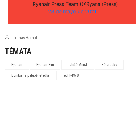
— Ryanair Press Team (@RyanairPress)
23 de mayo de 2021
Tomáš Hampl
TÉMATA
Ryanair
Ryanair Sun
Letiště Minsk
Bělorusko
Bomba na palubě letadla
let FR4978