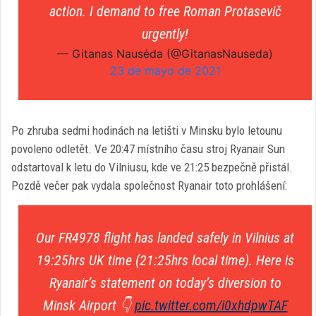
action. I demand to free Roman Protasevič
urgently!
— Gitanas Nausėda (@GitanasNauseda)
23 de mayo de 2021
Po zhruba sedmi hodinách na letišti v Minsku bylo letounu
povoleno odletět. Ve 20:47 místního času stroj Ryanair Sun
odstartoval k letu do Vilniusu, kde ve 21:25 bezpečně přistál.
Pozdě večer pak vydala společnost Ryanair toto prohlášení:
Our FR4978 flight has landed safely in Vilnius at
19:25hrs UK time (21:25hrs local time). Here is
Ryanair’s statement on today’s diversion to
Minsk Airport 👇
pic.twitter.com/i0xhdpwTAF