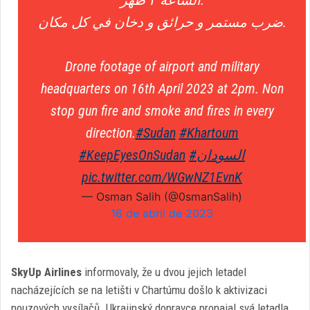
الساعة ٢ ظهر.
ضرب مستمر و حرائق و دخان في كل مكان.
Drone footage of airport and military
headquarters on 16th April 2023 at 2pm. Non
stop gun fire and smoke and fires in every
direction.
#Sudan
#Khartoum
#KeepEyesOnSudan
#السودان
pic.twitter.com/WGwNZ1EvnK
— Osman Salih (@0smanSalih)
16 de abril de 2023
SkyUp Airlines
informovaly, že u dvou jejich letadel
nacházejících se na letišti v Chartúmu došlo k aktivizaci
nouzových vysílačů. Ukrajinský dopravce pronajal svá letadla