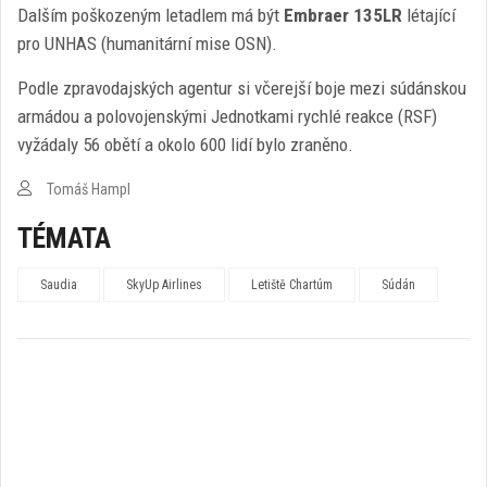
Dalším poškozeným letadlem má být
Embraer 135LR
létající
pro UNHAS (humanitární mise OSN).
Podle zpravodajských agentur si včerejší boje mezi súdánskou
armádou a polovojenskými Jednotkami rychlé reakce (RSF)
vyžádaly 56 obětí a okolo 600 lidí bylo zraněno.
Tomáš Hampl
TÉMATA
Saudia
SkyUp Airlines
Letiště Chartúm
Súdán