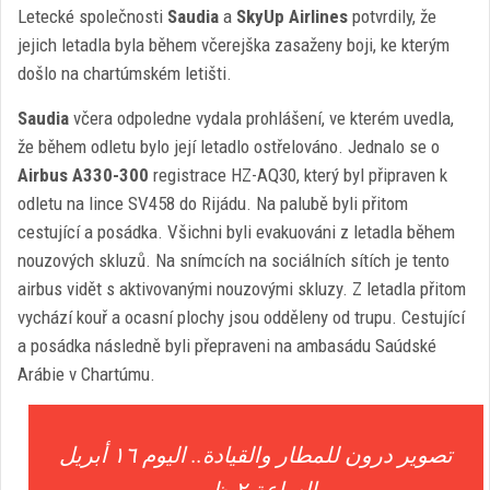
Letecké společnosti
Saudia
a
SkyUp Airlines
potvrdily, že
jejich letadla byla během včerejška zasaženy boji, ke kterým
došlo na chartúmském letišti.
Saudia
včera odpoledne vydala prohlášení, ve kterém uvedla,
že během odletu bylo její letadlo ostřelováno. Jednalo se o
Airbus A330-300
registrace HZ-AQ30, který byl připraven k
odletu na lince SV458 do Rijádu. Na palubě byli přitom
cestující a posádka. Všichni byli evakuováni z letadla během
nouzových skluzů. Na snímcích na sociálních sítích je tento
airbus vidět s aktivovanými nouzovými skluzy. Z letadla přitom
vychází kouř a ocasní plochy jsou odděleny od trupu. Cestující
a posádka následně byli přepraveni na ambasádu Saúdské
Arábie v Chartúmu.
تصوير درون للمطار والقيادة.. اليوم ١٦ أبريل