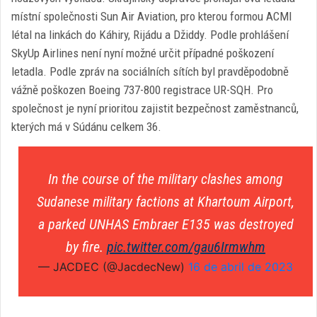
místní společnosti Sun Air Aviation, pro kterou formou ACMI
létal na linkách do Káhiry, Rijádu a Džiddy. Podle prohlášení
SkyUp Airlines není nyní možné určit případné poškození
letadla. Podle zpráv na sociálních sítích byl pravděpodobně
vážně poškozen Boeing 737-800 registrace UR-SQH. Pro
společnost je nyní prioritou zajistit bezpečnost zaměstnanců,
kterých má v Súdánu celkem 36.
In the course of the military clashes among
Sudanese military factions at Khartoum Airport,
a parked UNHAS Embraer E135 was destroyed
by fire.
pic.twitter.com/gau6Irmwhm
— JACDEC (@JacdecNew)
16 de abril de 2023