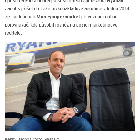
opustí na konci dubna po šesti letech společnost
Ryanair
.
Jacobs přišel do irské nízkonákladové aerolinie v lednu 2014
ze společnosti
Moneysupermarket
provozující online
porovnávač, kde působil rovněž na pozici marketingové
ředitele.
Kenny Jacobs (foto: Ryanair)