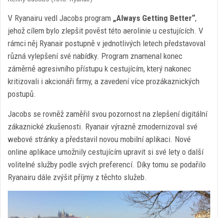
V Ryanairu vedl Jacobs program
„Always Getting Better“
,
jehož cílem bylo zlepšit pověst této aerolinie u cestujících. V
rámci něj Ryanair postupně v jednotlivých letech představoval
různá vylepšení své nabídky. Program znamenal konec
záměrně agresivního přístupu k cestujícím, který nakonec
kritizovali i akcionáři firmy, a zavedení více prozákaznických
postupů.
Jacobs se rovněž zaměřil svou pozornost na zlepšení digitální
zákaznické zkušenosti. Ryanair výrazně zmodernizoval své
webové stránky a představil novou mobilní aplikaci. Nové
online aplikace umožnily cestujícím upravit si své lety o další
volitelné služby podle svých preferencí. Díky tomu se podařilo
Ryanairu dále zvýšit příjmy z těchto služeb.