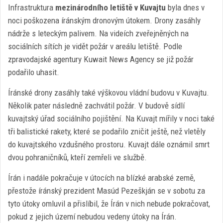
Infrastruktura
mezinárodního letiště v Kuvajtu
byla dnes v
noci poškozena íránským dronovým útokem. Drony zasáhly
nádrže s leteckým palivem. Na videích zveřejněných na
sociálních sítích je vidět požár v areálu letiště. Podle
zpravodajské agentury Kuwait News Agency se již požár
podařilo uhasit.
Íránské drony zasáhly také výškovou vládní budovu v Kuvajtu.
Několik pater následně zachvátil požár. V budově sídlí
kuvajtský úřad sociálního pojištění. Na Kuvajt mířily v noci také
tři balistické rakety, které se podařilo zničit ještě, než vletěly
do kuvajtského vzdušného prostoru. Kuvajt dále oznámil smrt
dvou pohraničníků, kteří zemřeli ve službě.
Írán i nadále pokračuje v útocích na blízké arabské země,
přestože íránský prezident Masúd Pezeškján se v sobotu za
tyto útoky omluvil a přislíbil, že Írán v nich nebude pokračovat,
pokud z jejich území nebudou vedeny útoky na Írán.