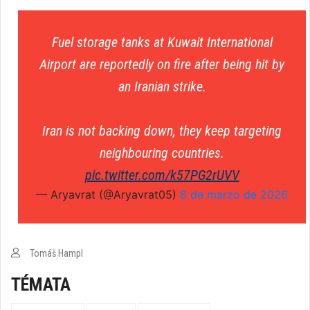
Fuel storage tanks at Kuwait International
Airport are reportedly on fire after being hit by
an Iranian strike.
Iran is not backing down, they keep targeting
neighbouring countries.
pic.twitter.com/k57PG2rUVV
— Aryavrat (@Aryavrat05)
8 de marzo de 2026
Tomáš Hampl
TÉMATA