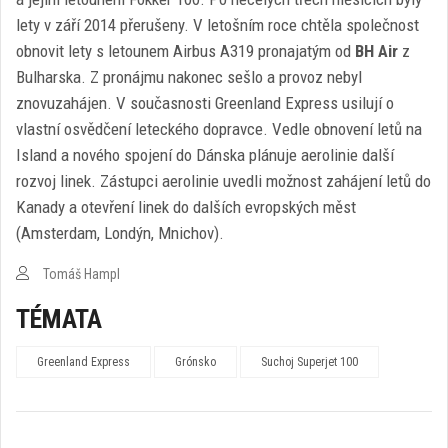
lety v září 2014 přerušeny. V letošním roce chtěla společnost
obnovit lety s letounem Airbus A319 pronajatým od
BH Air
z
Bulharska. Z pronájmu nakonec sešlo a provoz nebyl
znovuzahájen. V současnosti Greenland Express usilují o
vlastní osvědčení leteckého dopravce. Vedle obnovení letů na
Island a nového spojení do Dánska plánuje aerolinie další
rozvoj linek. Zástupci aerolinie uvedli možnost zahájení letů do
Kanady a otevření linek do dalších evropských měst
(Amsterdam, Londýn, Mnichov).
Tomáš Hampl
TÉMATA
Greenland Express
Grónsko
Suchoj Superjet 100