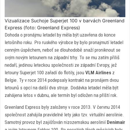
Vizualizace Suchoje Superjet 100 v barvách Greenland
Express (foto: Greenland Express)
Dohoda o pronájmu letadel by měla být uzavřena do konce
letošního roku. Pro ruského výrobce by bylo pronajmutí letadel
cenným úspěchem, neboť se dlouhodobě snaží proniknout se
svým novým letounem na západní trhy. To se mu zatím příliš
nedaří, jedinou leteckou společnosti ze západní Evropy, jež
letouny Superjet 100 zařadí do flotily, jsou
VLM Airlines
z
Belgie. Ty v roce 2014 podepsaly kontrakt na pronájem dvou
letounů s opcí na další dva stroje. Dodávka letadel měla být
zahájena letos v dubnu, ale termín byl odložen na příští rok.
Greenland Express byly založeny v roce 2013. V červnu 2014
společnost zahájila pravidelné lety jako tzv. virtuální aerolinie.
Samotný provoz byl zajišťován nizozemskou aerolinií
Denimair
a jejím letounem Fokker 100. Po necelých třech měsících byly