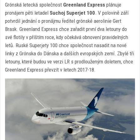
Grónská letecká společnost
Greenland Express
plánuje
pronájem pěti letadel
Suchoj Superjet 100
. V polovině září
potvrdil jednání o pronájmu ředitel grónské aerolinie Gert
Brask. Greenland Express chce zařadit první dva letouny do
své flotily v příštím roce, kdy očekává obnovení pravidelných
letů. Ruské Superjety 100 chce společnost nasadit na nové
linky z Grónska do Dánska a dalších evropských zemí. Zbylé tři
letouny, které budou ve verzi LR s prodlouženým doletem, chce
Greenland Express převzít v letech 2017-18.