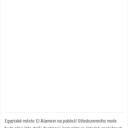
Egyptské město El Alamein na pobřeží Středozemního moře