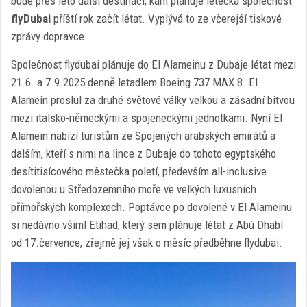
bude přes léto další destinací, kam plánuje letecká společnost
flyDubai
příští rok začít létat. Vyplývá to ze včerejší tiskové
zprávy dopravce.
Společnost flydubai plánuje do El Alameinu z Dubaje létat mezi
21.6. a 7.9.2025 denně letadlem Boeing 737 MAX 8. El
Alamein proslul za druhé světové války velkou a zásadní bitvou
mezi italsko-německými a spojeneckými jednotkami. Nyní El
Alamein nabízí turistům ze Spojených arabských emirátů a
dalším, kteří s nimi na lince z Dubaje do tohoto egyptského
desítitisícového městečka poletí, především all-inclusive
dovolenou u Středozemního moře ve velkých luxusních
přímořských komplexech. Poptávce po dovolené v El Alameinu
si nedávno všiml Etihad, který sem plánuje létat z Abú Dhabí
od 17.července, zřejmě jej však o měsíc předběhne flydubai.