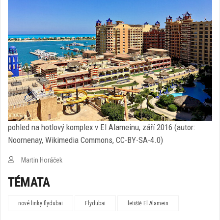
pohled na hotlový komplex v El Alameinu, září 2016 (autor:
Noornenay, Wikimedia Commons, CC-BY-SA-4.0)
Martin Horáček
TÉMATA
nové linky flydubai
Flydubai
letiště El Alamein