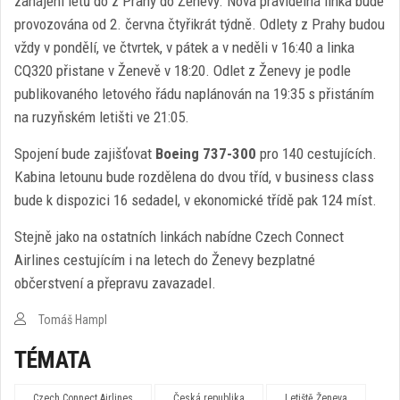
zahájení letů do z Prahy do Ženevy. Nová pravidelná linka bude
provozována od 2. června čtyřikrát týdně. Odlety z Prahy budou
vždy v pondělí, ve čtvrtek, v pátek a v neděli v 16:40 a linka
CQ320 přistane v Ženevě v 18:20. Odlet z Ženevy je podle
publikovaného letového řádu naplánován na 19:35 s přistáním
na ruzyňském letišti ve 21:05.
Spojení bude zajišťovat
Boeing 737-300
pro 140 cestujících.
Kabina letounu bude rozdělena do dvou tříd, v business class
bude k dispozici 16 sedadel, v ekonomické třídě pak 124 míst.
Stejně jako na ostatních linkách nabídne Czech Connect
Airlines cestujícím i na letech do Ženevy bezplatné
občerstvení a přepravu zavazadel.
Tomáš Hampl
TÉMATA
Czech Connect Airlines
Česká republika
Letiště Ženeva