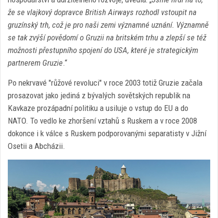
že se vlajkový dopravce British Airways rozhodl vstoupit na
gruzínský trh, což je pro naši zemi významné uznání. Významně
se tak zvýší povědomí o Gruzii na britském trhu a zlepší se též
možnosti přestupního spojení do USA, které je strategickým
partnerem Gruzie
.“
Po nekrvavé "růžové revoluci" v roce 2003 totiž Gruzie začala
prosazovat jako jediná z bývalých sovětských republik na
Kavkaze prozápadní politiku a usiluje o vstup do EU a do
NATO. To vedlo ke zhoršení vztahů s Ruskem a v roce 2008
dokonce i k válce s Ruskem podporovanými separatisty v Jižní
Osetii a Abcházii.