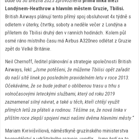
bude od 30.března 2025 zprovozněna
přímá linka mezi
Londýnem-Heathrow a hlavním městem Gruzie, Tbilisi.
British Airways plánují tento přímý spoj obsluhovat 4x týdně s
odletem v úterky, čtvrtky, soboty a neděle večer z Londýna a
příletem do Tbilisi druhý den v ranních hodinách. Kolem půl
osmé ráno místního času má Airbus A320neo odlétat z Gruzie
zpět do Velké Británie.
Neil Chernoff, ředitel plánování a strategie společnosti British
Airways, řekl: „
Jsme potěšeni, že můžeme Tbilisi opět zařadit
do naší sítě linek po posledním pravidelném letu v roce 2013.
Očekáváme, že se bude jednat o oblíbenou trasu u trhu s
volnočasovými leteckými službami, který od roku 2019
zaznamenal silný návrat, a také u těch, kteří chtějí využít
přímých letů za přáteli a rodinou. Těšíme se, že nová linka v
příštím roce zlepší spojení mezi našimi dvěma hlavními městy
.“
Mariam Kvrivišviliová, náměstkyně gruzínského ministerstva
hospodářství a udržitelného rozvoje, uvedla: „
Jsme hrdí na to,