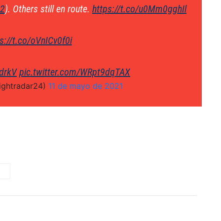
2
). Others still en route.
https://t.co/u0Mm0gghIl
s://t.co/oVnICv0f0i
vdrkV
pic.twitter.com/WRpt9dqTAX
lightradar24)
11 de mayo de 2021