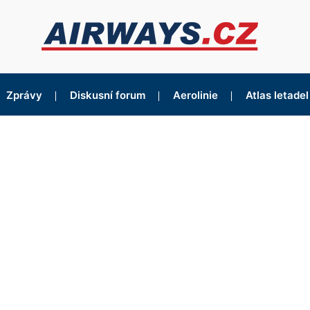
Zprávy
Diskusní forum
Aerolinie
Atlas letadel