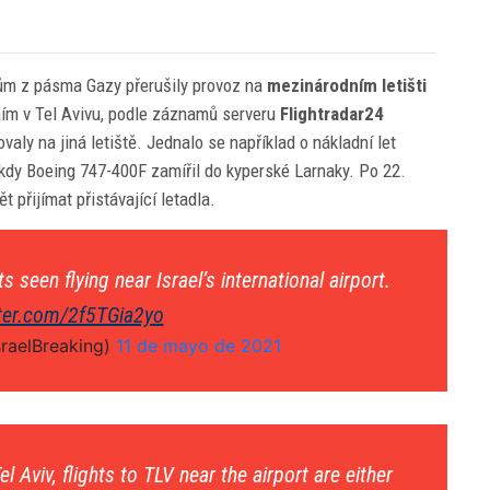
okům z pásma Gazy přerušily provoz na
mezinárodním letišti
áním v Tel Avivu, podle záznamů serveru
Flightradar24
ovaly na jiná letiště. Jednalo se například o nákladní let
 kdy Boeing 747-400F zamířil do kyperské Larnaky. Po 22.
 přijímat přistávající letadla.
 seen flying near Israel’s international airport.
tter.com/2f5TGia2yo
sraelBreaking)
11 de mayo de 2021
 Aviv, flights to TLV near the airport are either