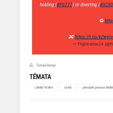
holding (
#PS777
) or diverting (
#5C90
🔁
http
🔀
https://t.co/kZwgI
— Flightradar24 (@f
Tomáš Hampl
TÉMATA
Letiště Tel Aviv
Izrael
přerušení provozu letiště