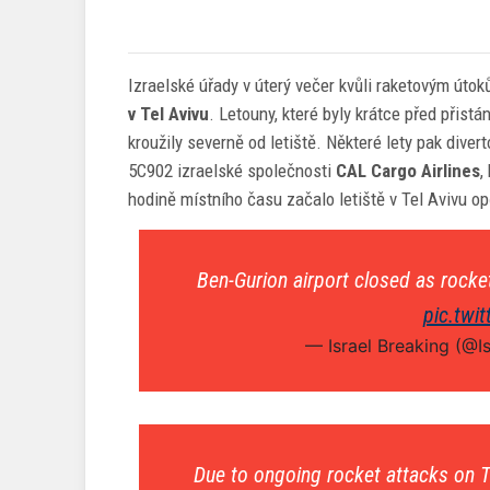
Izraelské úřady v úterý večer kvůli raketovým út
v Tel Avivu
. Letouny, které byly krátce před přist
kroužily severně od letiště. Některé lety pak divert
5C902 izraelské společnosti
CAL Cargo Airlines
,
hodině místního času začalo letiště v Tel Avivu opět
Ben-Gurion airport closed as rockets
pic.twi
— Israel Breaking (@I
Due to ongoing rocket attacks on Tel