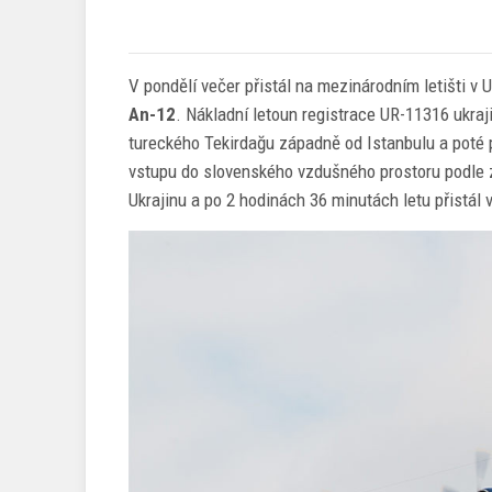
V pondělí večer přistál na mezinárodním letišti v
An-12
. Nákladní letoun registrace UR-11316 ukra
tureckého Tekirdağu západně od Istanbulu a pot
vstupu do slovenského vzdušného prostoru podle
Ukrajinu a po 2 hodinách 36 minutách letu přistál 