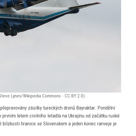
: Steve Lynes/Wikipedia Commons - CC BY 2.0)
i přepravovány zásilky tureckých dronů Bayraktar. Pondělní
o prvním letem civilního letadla na Ukrajinu od začátku ruské
é blízkosti hranice se Slovenskem a jeden konec ranveje je