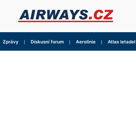
Zprávy
Diskusní forum
Aerolinie
Atlas letadel