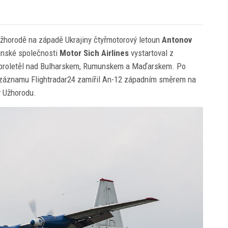
 Užhorodě na západě Ukrajiny čtyřmotorový letoun
Antonov
jinské společnosti
Motor Sich Airlines
vystartoval z
é proletěl nad Bulharskem, Rumunskem a Maďarskem. Po
 záznamu Flightradar24 zamířil An-12 západním směrem na
v Užhorodu.