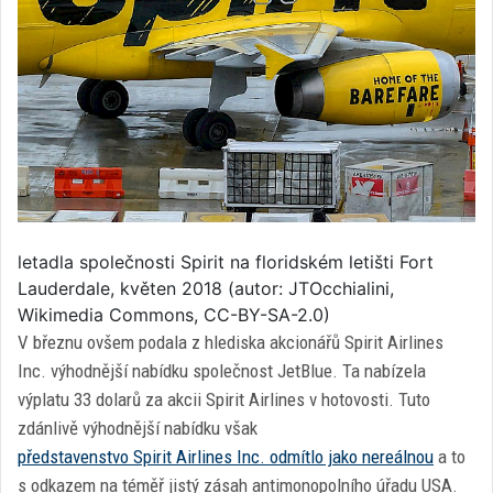
letadla společnosti Spirit na floridském letišti Fort
Lauderdale, květen 2018 (autor: JTOcchialini,
Wikimedia Commons, CC-BY-SA-2.0)
V březnu ovšem podala z hlediska akcionářů Spirit Airlines
Inc. výhodnější nabídku společnost JetBlue. Ta nabízela
výplatu 33 dolarů za akcii Spirit Airlines v hotovosti. Tuto
zdánlivě výhodnější nabídku však
představenstvo Spirit Airlines Inc. odmítlo jako nereálnou
a to
s odkazem na téměř jistý zásah antimonopolního úřadu USA.