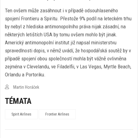
Ten ovšem může zasáhnout i v případě odsouhlaseného
spojení Frontieru a Spiritu. Přestože 9% podíl na leteckém trhu
by nebyl z hlediska antimonopolního práva nijak zásadní, na
některých letištích USA by tomu ovšem mohlo být jinak.
Americký antimonopolní institut již napsal ministerstvu
spravedlnosti dopis, v němž uvádí, že hospodářská soutěž by v
případě spojení obou společností mohla být vážně ovlivněna
zejména v Clevelandu, ve Filadelfii, v Las Vegas, Myrtle Beach,
Orlandu a Portoriku.
Martin Horáček
TÉMATA
Spirit Airlines
Frontier Airlines