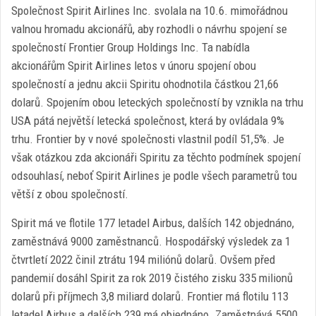
Společnost Spirit Airlines Inc. svolala na 10.6. mimořádnou
valnou hromadu akcionářů, aby rozhodli o návrhu spojení se
společností Frontier Group Holdings Inc. Ta nabídla
akcionářům Spirit Airlines letos v únoru spojení obou
společností a jednu akcii Spiritu ohodnotila částkou 21,66
dolarů. Spojením obou leteckých společností by vznikla na trhu
USA pátá největší letecká společnost, která by ovládala 9%
trhu. Frontier by v nové společnosti vlastnil podíl 51,5%. Je
však otázkou zda akcionáři Spiritu za těchto podmínek spojení
odsouhlasí, neboť Spirit Airlines je podle všech parametrů tou
větší z obou společností.
Spirit má ve flotile 177 letadel Airbus, dalších 142 objednáno,
zaměstnává 9000 zaměstnanců. Hospodářský výsledek za 1
čtvrtletí 2022 činil ztrátu 194 miliónů dolarů. Ovšem před
pandemií dosáhl Spirit za rok 2019 čistého zisku 335 milionů
dolarů při příjmech 3,8 miliard dolarů. Frontier má flotilu 113
letadel Airbus a dalších 239 má objednáno. Zaměstnává 5500