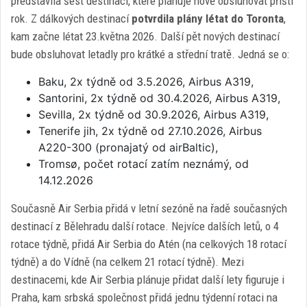
představila šest destinací, které plánuje nově obsluhovat příští
rok. Z dálkových destinací
potvrdila plány létat do Toronta
,
kam začne létat 23.května 2026. Další pět nových destinací
bude obsluhovat letadly pro krátké a střední tratě. Jedná se o:
Baku, 2x týdně od 3.5.2026, Airbus A319,
Santorini, 2x týdně od 30.4.2026, Airbus A319,
Sevilla, 2x týdně od 30.9.2026, Airbus A319,
Tenerife jih, 2x týdně od 27.10.2026, Airbus
A220-300 (pronajatý od airBaltic),
Tromsø, počet rotací zatím neznámý, od
14.12.2026
Současně Air Serbia přidá v letní sezóně na řadě současných
destinací z Bělehradu další rotace. Nejvíce dalších letů, o 4
rotace týdně, přidá Air Serbia do Atén (na celkových 18 rotací
týdně) a do Vídně (na celkem 21 rotací týdně). Mezi
destinacemi, kde Air Serbia plánuje přidat další lety figuruje i
Praha, kam srbská společnost přidá jednu týdenní rotaci na