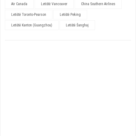
Air Canada
Letiště Vancouver
China Southern Airlines
Letiště Toronto-Pearson
Letiště Peking
Letiště Kanton (Guangzhou)
Letiště Šanghaj