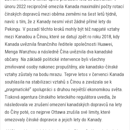
únoru 2022 recipročně omezila Kanada maximální počty rotací
čínských dopravců mezi oběma zeměmi na šest letů týdně,
navíc s tím, že z Kanady nesmí vést žádné přímé lety do
Pekingu. V pozadí těchto kroků mohly být též napjaté vztahy
mezi Kanadou a Čínou, které se datují zpět ro roku 2018, kdy
Kanada uvěznila finančního ředitele společnosti Huawei,
Menga Wanzhou a následně Čína uvěznila dva kanadské
občany. Na základě politické intervence byli všechny
zmiňované osoby nakonec propuštěny, ale kanadsko-čínské
vztahy zůstaly na bodu mrazu. Teprve letos v červenci Kanada
souhlasila na stabilizaci vztahů s Čínou a zavázala se k
„
pragmatické
“ spolupráci s druhou největší ekonomikou světa.
Tisková agentura čínského leteckého regulátora uvedla, že
následovala ve zrušení omezení kanadských dopravců na lety
do Číny poté, co nejprve Ottawa zrušila své limity, které
omezovaly čínské dopravce a jejich lety do Kanady.