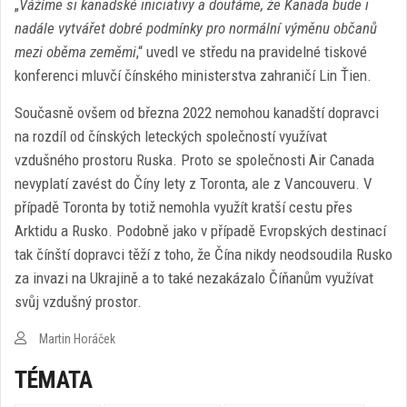
„
Vážíme si kanadské iniciativy a doufáme, že Kanada bude i
nadále vytvářet dobré podmínky pro normální výměnu občanů
mezi oběma zeměmi
,“ uvedl ve středu na pravidelné tiskové
konferenci mluvčí čínského ministerstva zahraničí Lin Ťien.
Současně ovšem od března 2022 nemohou kanadští dopravci
na rozdíl od čínských leteckých společností využívat
vzdušného prostoru Ruska. Proto se společnosti Air Canada
nevyplatí zavést do Číny lety z Toronta, ale z Vancouveru. V
případě Toronta by totiž nemohla využít kratší cestu přes
Arktidu a Rusko. Podobně jako v případě Evropských destinací
tak čínští dopravci těží z toho, že Čína nikdy neodsoudila Rusko
za invazi na Ukrajině a to také nezakázalo Číňanům využívat
svůj vzdušný prostor.
Martin Horáček
TÉMATA