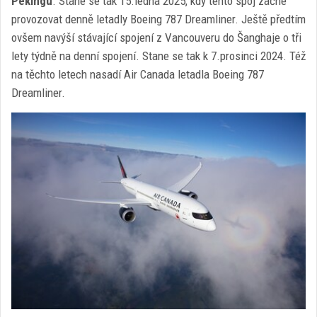
Pekingu
. Stane se tak 15.ledna 2025, kdy tento spoj začne
provozovat denně letadly Boeing 787 Dreamliner. Ještě předtím
ovšem navýší stávající spojení z Vancouveru do Šanghaje o tři
lety týdně na denní spojení. Stane se tak k 7.prosinci 2024. Též
na těchto letech nasadí Air Canada letadla Boeing 787
Dreamliner.