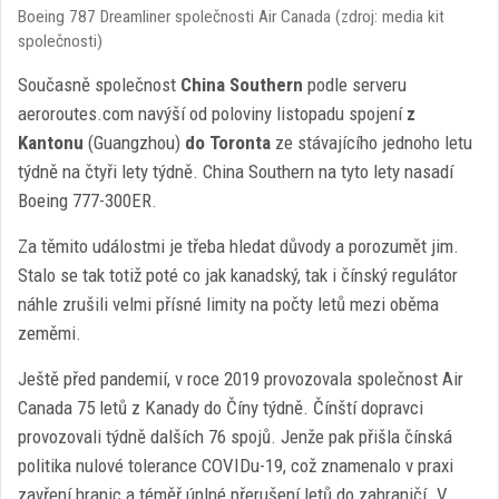
Boeing 787 Dreamliner společnosti Air Canada (zdroj: media kit
společnosti)
Současně společnost
China Southern
podle serveru
aeroroutes.com navýší od poloviny listopadu spojení
z
Kantonu
(Guangzhou)
do Toronta
ze stávajícího jednoho letu
týdně na čtyři lety týdně. China Southern na tyto lety nasadí
Boeing 777-300ER.
Za těmito událostmi je třeba hledat důvody a porozumět jim.
Stalo se tak totiž poté co jak kanadský, tak i čínský regulátor
náhle zrušili velmi přísné limity na počty letů mezi oběma
zeměmi.
Ještě před pandemií, v roce 2019 provozovala společnost Air
Canada 75 letů z Kanady do Číny týdně. Čínští dopravci
provozovali týdně dalších 76 spojů. Jenže pak přišla čínská
politika nulové tolerance COVIDu-19, což znamenalo v praxi
zavření hranic a téměř úplné přerušení letů do zahraničí. V