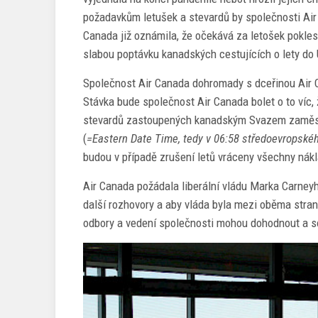
požadavkům letušek a stevardů by společnosti Ai
Canada již oznámila, že očekává za letošek pokles
slabou poptávku kanadských cestujících o lety do
Společnost Air Canada dohromady s dceřinou Air 
Stávka bude společnost Air Canada bolet o to víc, ž
stevardů zastoupených kanadským Svazem zaměstn
(
=Eastern Date Time, tedy v 06:58 středoevropské
budou v případě zrušení letů vráceny všechny nákl
Air Canada požádala liberální vládu Marka Carney
další rozhovory a aby vláda byla mezi oběma stran
odbory a vedení společnosti mohou dohodnout a sob