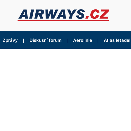
Zprávy
Diskusní forum
Aerolinie
Atlas letadel