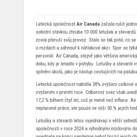
Letecká společnost
Air Canada
začala rušit jedno
sobotní stávkou zhruba 10.000 letušek a stevardů.
zcela přeruší svůj provoz. Stalo se tak poté, co se
o mzdách a sáhnout k nátlakové akci. Spor se týk
personál. Air Canada, stejně jako většina americký
dobu, kdy je letadlo v pohybu. Letušky a stevardi 
splnění úkolů, jako je nástup cestujících na palubu 
Letecká společnost nabídla 38% zvýšení celkové o
zvýšením v prvním roce. Odborový svaz však uved
17,2 % během čtyř let, což je méně než inflace. 
neplacené práce, ale pouze ve výši 50 % jejich ho
Letušky a stevardi letos vyjednávají s větší sebe
společnosti v roce 2024 a výhodnými mzdovými doho
vyjednala na konci pandemie neboť hrozil jejich c