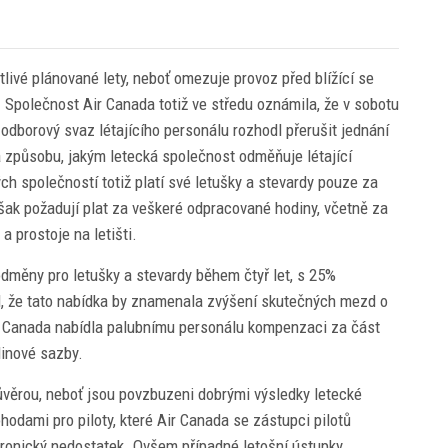
tlivé plánované lety, neboť omezuje provoz před blížící se
 Společnost Air Canada totiž ve středu oznámila, že v sobotu
 odborový svaz létajícího personálu rozhodl přerušit jednání
á způsobu, jakým letecká společnost odměňuje létající
ch společností totiž platí své letušky a stevardy pouze za
však požadují plat za veškeré odpracované hodiny, včetně za
a prostoje na letišti.
dměny pro letušky a stevardy během čtyř let, s 25%
l, že tato nabídka by znamenala zvýšení skutečných mezd o
Air Canada nabídla palubnímu personálu kompenzaci za část
dinové sazby.
důvěrou, neboť jsou povzbuzeni dobrými výsledky letecké
dami pro piloty, které Air Canada se zástupci pilotů
hronický nedostatek. Ovšem případné letošní ústupky