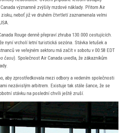
r Canada významně zvýšily mzdové náklady. Přitom Air
 zisku, neboť již ve druhém čtvrtletí zaznamenala velmi
 USA.
Canada Rouge denně přepraví zhruba 130.000 cestujících.
e nyní vrcholí letní turistická sezóna. Stávka letušek a
anců ve veřejném sektoru má začít v sobotu v 00:58 EDT
ho času
). Společnost Air Canada uvedla, že zákazníkům
ady.
ho, aby zprostředkovala mezi odbory a vedením společnosti
ami nezávislým arbitrem. Existuje tak stále šance, že se
otní stávku na poslední chvíli ještě zruší.