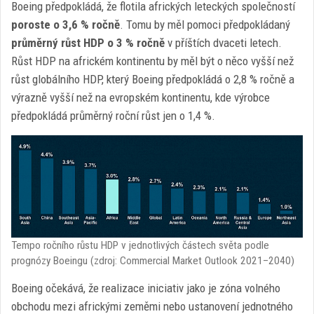
Boeing předpokládá, že flotila afrických leteckých společností
poroste o 3,6 % ročně
. Tomu by měl pomoci předpokládaný
průměrný růst HDP o 3 % ročně
v příštích dvaceti letech.
Růst HDP na africkém kontinentu by měl být o něco vyšší než
růst globálního HDP, který Boeing předpokládá o 2,8 % ročně a
výrazně vyšší než na evropském kontinentu, kde výrobce
předpokládá průměrný roční růst jen o 1,4 %.
Tempo ročního růstu HDP v jednotlivých částech světa podle
prognózy Boeingu (zdroj: Commercial Market Outlook 2021–2040)
Boeing očekává, že realizace iniciativ jako je zóna volného
obchodu mezi africkými zeměmi nebo ustanovení jednotného