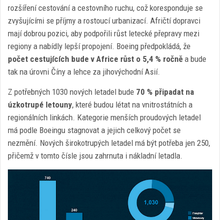
rozšíření cestování a cestovního ruchu, což koresponduje se
zvyšujícími se příjmy a rostoucí urbanizací. Afričtí dopravci
mají dobrou pozici, aby podpořili růst letecké přepravy mezi
regiony a nabídly lepší propojení. Boeing předpokládá, že
počet cestujících bude v Africe růst o 5,4 % ročně
a bude
tak na úrovni Číny a lehce za jihovýchodní Asií.
Z potřebných 1030 nových letadel bude
70 % připadat na
úzkotrupé letouny
, které budou létat na vnitrostátních a
regionálních linkách. Kategorie menších proudových letadel
má podle Boeingu stagnovat a jejich celkový počet se
nezmění. Nových širokotrupých letadel má být potřeba jen 250,
přičemž v tomto čísle jsou zahrnuta i nákladní letadla.