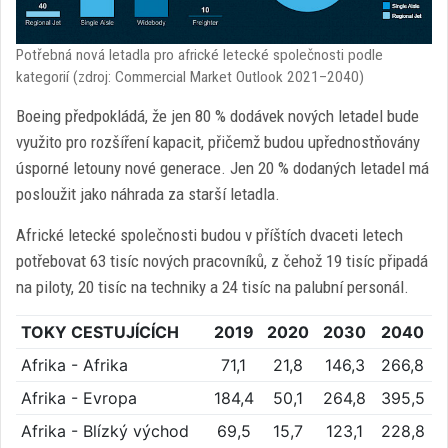
Potřebná nová letadla pro africké letecké společnosti podle
kategorií (zdroj: Commercial Market Outlook 2021–2040)
Boeing předpokládá, že jen 80 % dodávek nových letadel bude
využito pro rozšíření kapacit, přičemž budou upřednostňovány
úsporné letouny nové generace. Jen 20 % dodaných letadel má
posloužit jako náhrada za starší letadla.
Africké letecké společnosti budou v příštích dvaceti letech
potřebovat 63 tisíc nových pracovníků, z čehož 19 tisíc připadá
na piloty, 20 tisíc na techniky a 24 tisíc na palubní personál.
TOKY CESTUJÍCÍCH
2019
2020
2030
2040
Afrika - Afrika
71,1
21,8
146,3
266,8
Afrika - Evropa
184,4
50,1
264,8
395,5
Afrika - Blízký východ
69,5
15,7
123,1
228,8