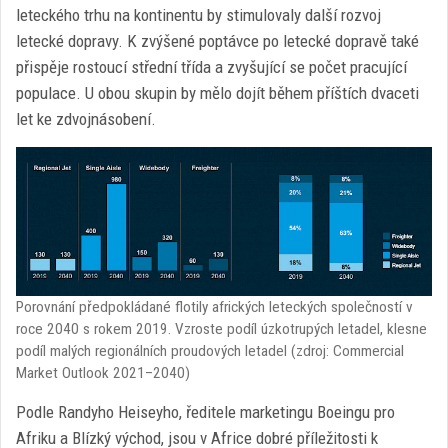
leteckého trhu na kontinentu by stimulovaly další rozvoj
letecké dopravy. K zvýšené poptávce po letecké dopravě také
přispěje rostoucí střední třída a zvyšující se počet pracující
populace. U obou skupin by mělo dojít během příštích dvaceti
let ke zdvojnásobení.
Porovnání předpokládané flotily afrických leteckých společností v
roce 2040 s rokem 2019. Vzroste podíl úzkotrupých letadel, klesne
podíl malých regionálních proudových letadel (zdroj: Commercial
Market Outlook 2021–2040)
Podle Randyho Heiseyho, ředitele marketingu Boeingu pro
Afriku a Blízký východ, jsou v Africe dobré příležitosti k