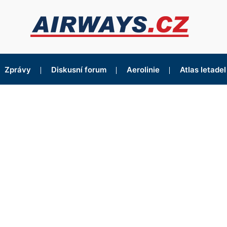
Zprávy
Diskusní forum
Aerolinie
Atlas letadel