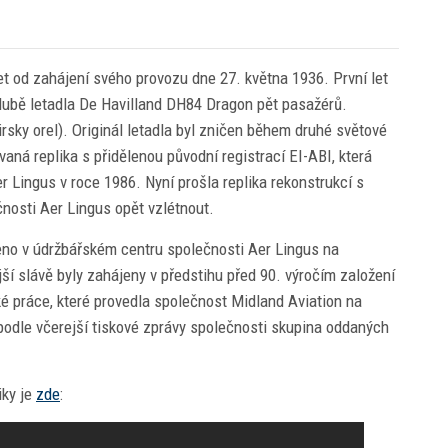
et od zahájení svého provozu dne 27. května 1936. První let
palubě letadla De Havilland DH84 Dragon pět pasažérů.
irsky orel). Originál letadla byl zničen během druhé světové
vaná replika s přidělenou původní registrací EI-ABI, která
er Lingus v roce 1986. Nyní prošla replika rekonstrukcí s
čnosti Aer Lingus opět vzlétnout.
veno v údržbářském centru společnosti Aer Lingus na
ější slávě byly zahájeny v předstihu před 90. výročím založení
é práce, které provedla společnost Midland Aviation na
 podle včerejší tiskové zprávy společnosti skupina oddaných
iky je
zde
: