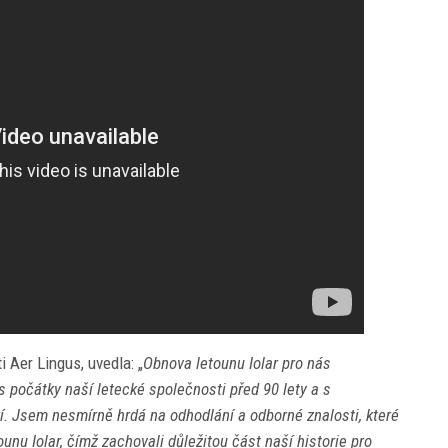
 Aer Lingus, uvedla: „
Obnova letounu Iolar pro nás
 počátky naší letecké společnosti před 90 lety a s
í. Jsem nesmírně hrdá na odhodlání a odborné znalosti, které
ounu Iolar, čímž zachovali důležitou část naší historie pro