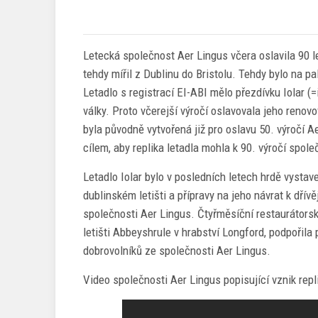
Letecká společnost Aer Lingus včera oslavila 90 l
tehdy mířil z Dublinu do Bristolu. Tehdy bylo na 
Letadlo s registrací EI-ABI mělo přezdívku Iolar (=
války. Proto včerejší výročí oslavovala jeho renovo
byla původně vytvořená již pro oslavu 50. výročí A
cílem, aby replika letadla mohla k 90. výročí spole
Letadlo Iolar bylo v posledních letech hrdě vysta
dublinském letišti a přípravy na jeho návrat k dřív
společnosti Aer Lingus. Čtyřměsíční restaurátorsk
letišti Abbeyshrule v hrabství Longford, podpořila
dobrovolníků ze společnosti Aer Lingus.
Video společnosti Aer Lingus popisující vznik repl