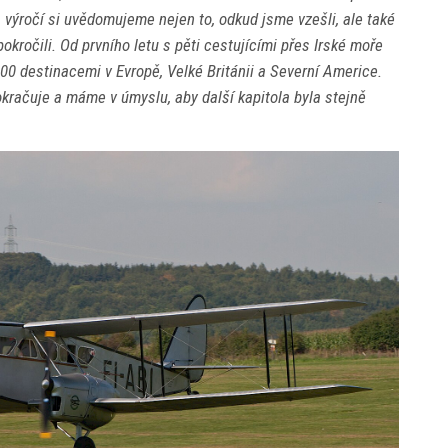
. výročí si uvědomujeme nejen to, odkud jsme vzešli, ale také
pokročili. Od prvního letu s pěti cestujícími přes Irské moře
00 destinacemi v Evropě, Velké Británii a Severní Americe.
pokračuje a máme v úmyslu, aby další kapitola byla stejně