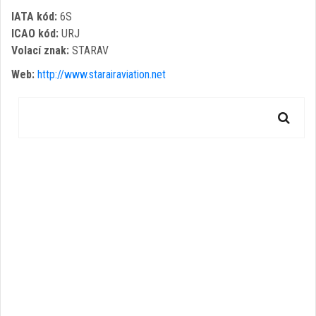
IATA kód:
6S
ICAO kód:
URJ
Volací znak:
STARAV
Web:
http://www.starairaviation.net