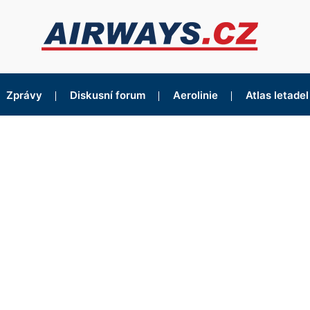
Zprávy
Diskusní forum
Aerolinie
Atlas letadel