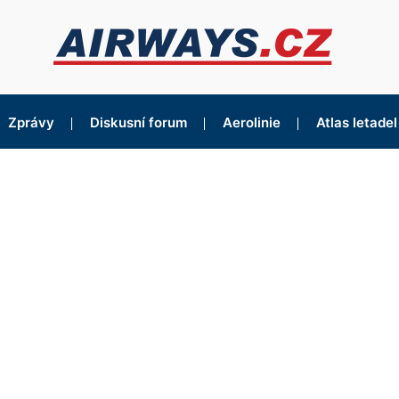
Zprávy
Diskusní forum
Aerolinie
Atlas letadel