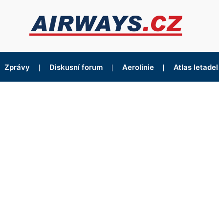
Zprávy
Diskusní forum
Aerolinie
Atlas letadel