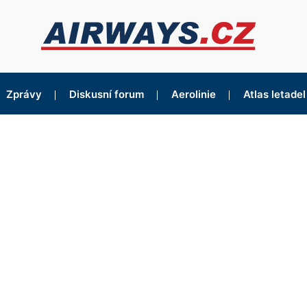
Zprávy
Diskusní forum
Aerolinie
Atlas letadel