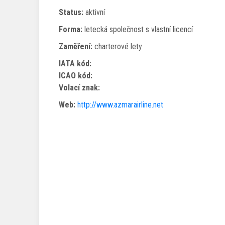
Status:
aktivní
Forma:
letecká společnost s vlastní licencí
Zaměření:
charterové lety
IATA kód:
ICAO kód:
Volací znak:
Web:
http://www.azmarairline.net