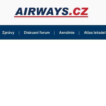
Zprávy
Diskusní forum
Aerolinie
Atlas letadel