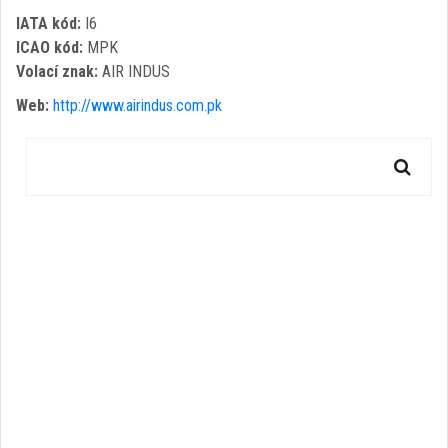
IATA kód:
I6
ICAO kód:
MPK
Volací znak:
AIR INDUS
Web:
http://www.airindus.com.pk