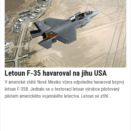
Letoun F-35 havaroval na jihu USA
V americké státě Nové Mexiko včera odpoledne havaroval bojový
letoun F-35B. Jednalo se o testovací letoun výrobce pilotovaný
pilotem amerického vojenského letectva. Letoun se zřítil …