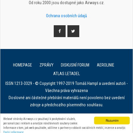
Od roku 2000 jsou dostupné jako Airways.cz.
Ochrana osobních údajů
HOMEPAGE
ZPRÁVY
DISKUSNÍ FORUM
AEROLINIE
ATLAS LETADEL
ISSN 1213-3329 - © Copyright 1997-2019 Tomáš Hampl a uvedení autoři -
Všechna práva vyhrazena
Doslovné ani částečné přebírání materiálů není povoleno bez uvedení
zdroje a předchozího písemného souhlasu.
E. in ART for african IVF clinics
Webové stránky Airways.cz používají k poskytování služeb,
Rozumím
personalizaci reklam a analýze návštěvnosti soubory cookie.
Zařízení na stahování dat z tachografu
Informace o tom, jak web používáte, sdílíme s partnery v oblasti sociálních médií, inzerce a analýz.
Další informace