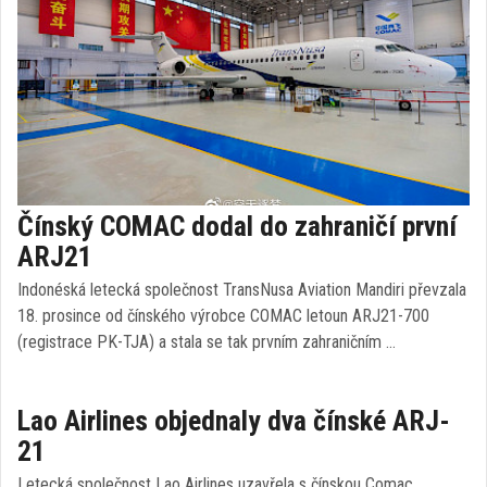
Čínský COMAC dodal do zahraničí první
ARJ21
Indonéská letecká společnost TransNusa Aviation Mandiri převzala
18. prosince od čínského výrobce COMAC letoun ARJ21-700
(registrace PK-TJA) a stala se tak prvním zahraničním …
Lao Airlines objednaly dva čínské ARJ-
21
Letecká společnost Lao Airlines uzavřela s čínskou Comac