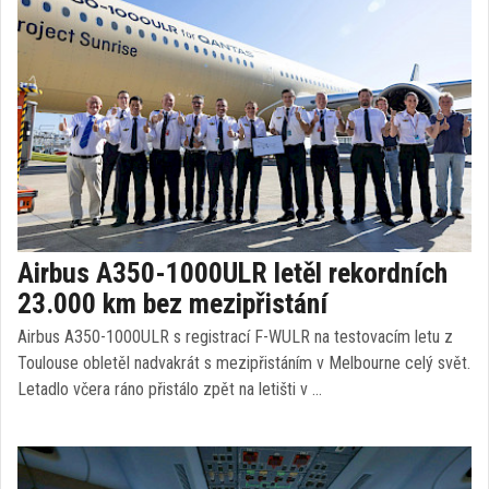
Airbus A350-1000ULR letěl rekordních
23.000 km bez mezipřistání
Airbus A350-1000ULR s registrací F-WULR na testovacím letu z
Toulouse obletěl nadvakrát s mezipřistáním v Melbourne celý svět.
Letadlo včera ráno přistálo zpět na letišti v …